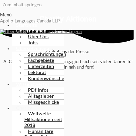
Zum Inhalt springen
Menü
Charity Aktionen
Apollo Languages Canada LLP
Startseite
Unternehmen
Über Uns
Jobs
Übersetzungen
Artikel aus der Presse
Sprachrichtungen
Fachgebiete
ALC-Gründer Michael Eggers engagiert sich seit vielen Jahren für
Lieferzeiten
Menschen in nah und fern!
Lektorat
Kundenwünsche
Wissenswertes
PDf Infos
Alltagsleben
Missgeschicke
Charity
Weltweite
Hilfsaktionen seit
2018
Humanitäre