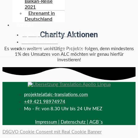
Balkan-Reise
2021
Ehrenamt in
Deutschland
Kontakt
Charity Aktionen
projekte(at)alc-translations.com
+49 421 98974974
Es werden weitere wohltätige Projekte folgen, denn mindestens
Mo - Fr: von 8.30 Uhr bis 24 Uhr MEZ
1% des Umsatzes von ALC möchten wir genau hierfür
investieren!
projekte(at)alc-translations.com
+49 421 98974974
Mo - Fr: von 8.30 Uhr bis 24 Uhr MEZ
Impressum | Datenschutz
|
AGB´s
DSGVO Cookie Consent mit Real Cookie Banner