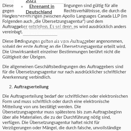
2021
Diese allgemeinen Geschäftsbedingungen sind gültig für alle
Ehrenamt in
gegenwärtigen und zukünftigen Rechtsverhältnisse, die durch die
Deutschland
Handelsbeziehungen zwischen Apollo Languages Canada LLP (im
Kontakt
Folgenden auch „die Übersetzungsagentur“) und dem
Auftraggeber entstehen. Es sei denn, es wird ausdrücklich anders
projekte(at)alc-translations.com
vereinbart.
+49 421 98974974
Mo - Fr: von 8.30 Uhr bis 24 Uhr MEZ
Diese Bedingungen gelten als vom Auftraggeber angenommen,
sobald der erste Auftrag an die Übersetzungsagentur erteilt wird.
Die Unwirksamkeit einzelner Bestimmungen berührt nicht die
Gültigkeit der Übrigen.
Die allgemeinen Geschäftsbedingungen des Auftraggebers sind
für die Übersetzungsagentur nur nach ausdrücklicher schriftlicher
Anerkennung verbindlich.
Auftragserteilung
Die Auftragserteilung bedarf der schriftlichen oder elektronischen
Form und muss schriftlich oder durch eine elektronische
Mitteilung von uns bestätigt werden. Die
Übersetzungsagentur muss spätestens bis zum Auftragsbeginn
über alle Materialien, die zu der Durchführung nötig sind,
verfügen. Die Übersetzungsagentur haftet nicht für
Verzögerungen oder Mängel, die durch falsche, unvollständige