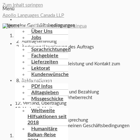
Zum Inhalt springen
Menü
Apollo Languages Canada LLP
Startseite
Unternehmen
Allgemeine Geschäftsbedingungen
Über Uns
Allgemeines
Jobs
2. Auftragserteilung
Übersetzungen
3. Änderung/Stornierung des Auftrags
Sprachrichtungen
4. Preise und Tarife
Fachgebiete
5. Lieferfristen
Lieferzeiten
6. Abwicklung der Dienstleistung und Kontakt zum
Lektorat
Übersetzer
Kundenwünsche
7. Haftung
Wissenswertes
8. Reklamationen
PDf Infos
9. Übersetzungsfehler
10. Zahlungsbedingungen und Bezahlung
Alltagsleben
11. Nutzungsrechte und Urheberrecht
Missgeschicke
12. Versand, Übertragung
Charity
13. Vertraulichkeit
Weltweite
14. Datenschutz
Hilfsaktionen seit
15. Gerichtsstand, Rechtssprechung
2018
16. Änderungen der allgemeinen Geschäftsbedingungen
Humanitäre
Balkan-Reise
Allgemeines